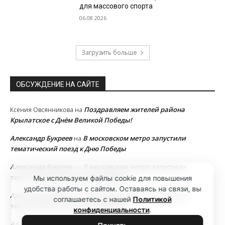
для массового спорта
06.08.2026
Загрузить больше
ОБСУЖДЕНИЕ НА САЙТЕ
Поздравляем жителей района
Ксения Овсянникова
на
Крылатское с Днём Великой Победы!
Александр Букреев
В московском метро запустили
на
тематический поезд к Дню Победы
Александр Букреев
В московском метро запустили
на
тематический поезд к Дню Победы
Мы используем файлы cookie для повышения
удобства работы с сайтом. Оставаясь на связи, вы
Александр Букреев
В московском метро запустили
на
соглашаетесь с нашей
Политикой
тематический поезд к Дню Победы
конфиденциальности
.
Александр Букреев
В московском метро запустили
на