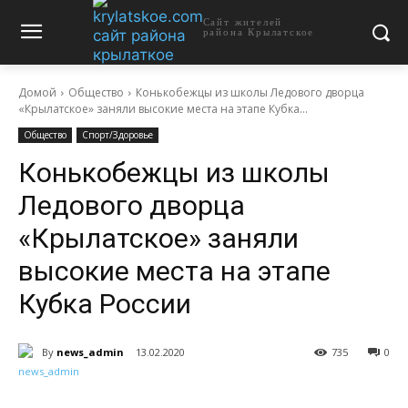
Сайт жителей
района Крылатское
Домой
Общество
Конькобежцы из школы Ледового дворца
«Крылатское» заняли высокие места на этапе Кубка...
Общество
Спорт/Здоровье
Конькобежцы из школы
Ледового дворца
«Крылатское» заняли
высокие места на этапе
Кубка России
By
news_admin
13.02.2020
735
0