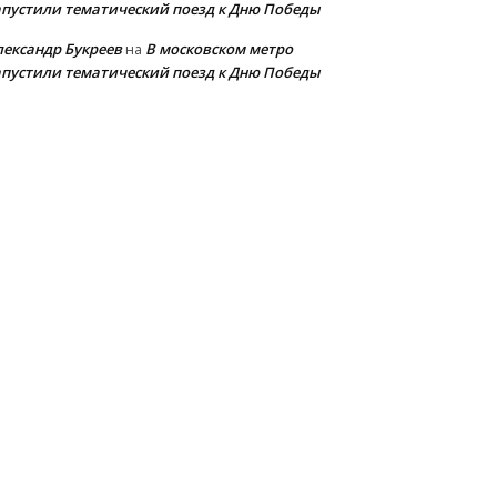
апустили тематический поезд к Дню Победы
лександр Букреев
В московском метро
на
апустили тематический поезд к Дню Победы