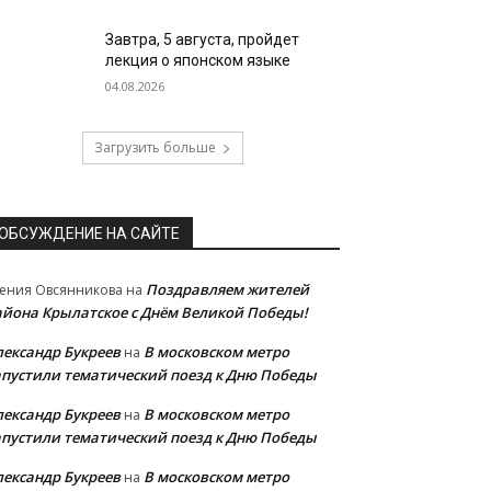
Завтра, 5 августа, пройдет
лекция о японском языке
04.08.2026
Загрузить больше
ОБСУЖДЕНИЕ НА САЙТЕ
Поздравляем жителей
ения Овсянникова
на
айона Крылатское с Днём Великой Победы!
лександр Букреев
В московском метро
на
апустили тематический поезд к Дню Победы
лександр Букреев
В московском метро
на
апустили тематический поезд к Дню Победы
лександр Букреев
В московском метро
на