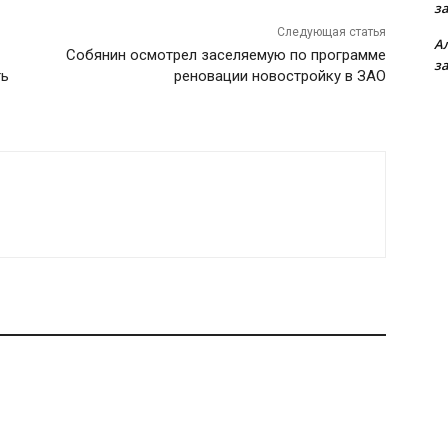
з
Следующая статья
А
Собянин осмотрел заселяемую по программе
з
ть
реновации новостройку в ЗАО