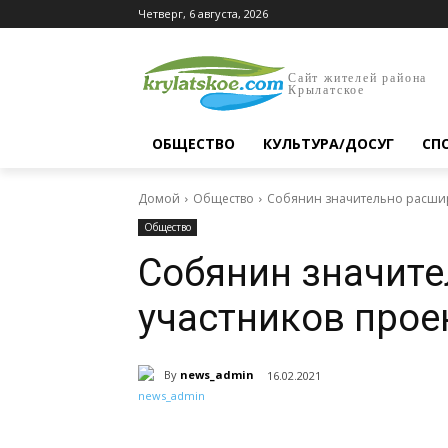
Четверг, 6 августа, 2026
Сайт жителей района
Крылатское
ОБЩЕСТВО
КУЛЬТУРА/ДОСУГ
СП
Домой
Общество
Собянин значительно расшири
Общество
Собянин значите
участников прое
By
news_admin
16.02.2021
Поделиться