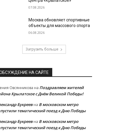
центра «Крылатское»
07.08.2026
Москва обновляет спортивные
объекты для массового спорта
06.08.2026
Загрузить больше
ОБСУЖДЕНИЕ НА САЙТЕ
Поздравляем жителей
ения Овсянникова
на
айона Крылатское с Днём Великой Победы!
лександр Букреев
В московском метро
на
апустили тематический поезд к Дню Победы
лександр Букреев
В московском метро
на
апустили тематический поезд к Дню Победы