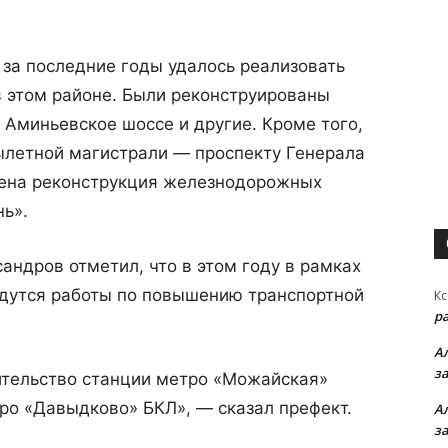
 за последние годы удалось реализовать
в этом районе. Были реконструированы
 Аминьевское шоссе и другие. Кроме того,
ылетной магистрали — проспекту Генерала
дена реконструкция железнодорожных
нь».
ндров отметил, что в этом году в рамках
дутся работы по повышению транспортной
Кс
р
А
з
ительство станции метро «Можайская»
тро «Давыдково» БКЛ», — сказал префект.
А
з