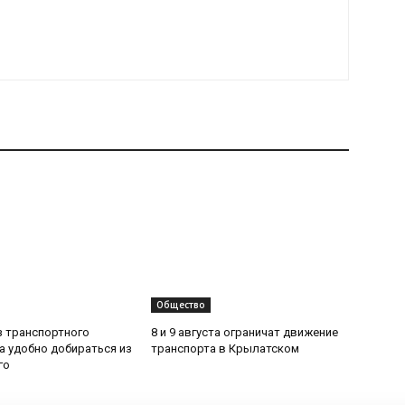
Общество
з транспортного
8 и 9 августа ограничат движение
да удобно добираться из
транспорта в Крылатском
го