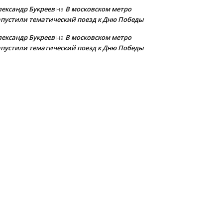
лександр Букреев
В московском метро
на
апустили тематический поезд к Дню Победы
лександр Букреев
В московском метро
на
апустили тематический поезд к Дню Победы