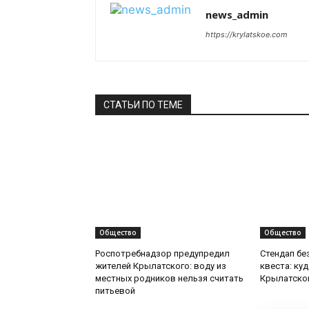
news_admin
https://krylatskoe.com
СТАТЬИ ПО ТЕМЕ
Общество
Общество
Роспотребнадзор предупредил
Стендап бе
жителей Крылатского: воду из
квеста: ку
местных родников нельзя считать
Крылатско
питьевой