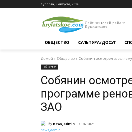
Суббота, 8 августа, 2026
Сайт жителей района
Крылатское
ОБЩЕСТВО
КУЛЬТУРА/ДОСУГ
СП
Домой
Общество
Собянин осмотрел заселяему
Общество
Собянин осмотре
программе ренов
ЗАО
By
news_admin
16.02.2021