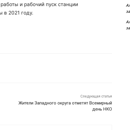
 работы и рабочий пуск станции
А
з
 в 2021 году.
А
з
Следующая статья
Жители Западного округа отметят Всемирный
день НКО