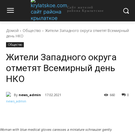
Сайт жителей
района Крылатское
Домой
Общество
Жители Западного округа отметят Всемирный
день НКО
Общество
Жители Западного округа
отметят Всемирный день
НКО
By
news_admin
17.02.2021
660
0
Woman with blue medical gloves caresses a miniature schnauzer gently