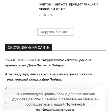
Завтра, 5 августа, пройдет лекция о
японском языке
04.08.2026
Загрузить больше
ОБСУЖДЕНИЕ НА САЙТЕ
Поздравляем жителей района
Ксения Овсянникова
на
Крылатское с Днём Великой Победы!
Александр Букреев
В московском метро запустили
на
тематический поезд к Дню Победы
Александр Букреев
В московском метро запустили
на
тематический поезд к Дню Победы
Мы используем файлы cookie для повышения
удобства работы с сайтом. Оставаясь на связи, вы
Александр Букреев
В московском метро запустили
на
соглашаетесь с нашей
Политикой
тематический поезд к Дню Победы
конфиденциальности
.