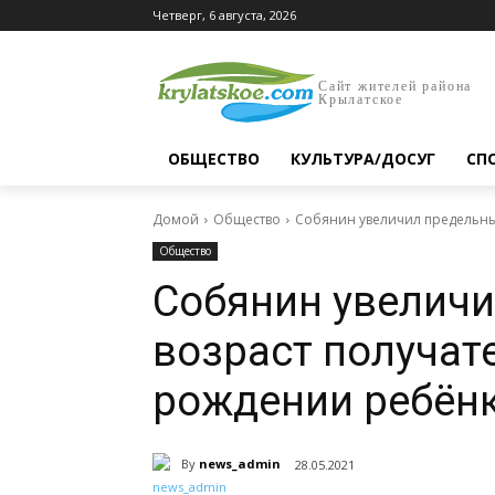
Четверг, 6 августа, 2026
Сайт жителей района
Крылатское
ОБЩЕСТВО
КУЛЬТУРА/ДОСУГ
СП
Домой
Общество
Собянин увеличил предельны
Общество
Собянин увелич
возраст получат
рождении ребён
By
news_admin
28.05.2021