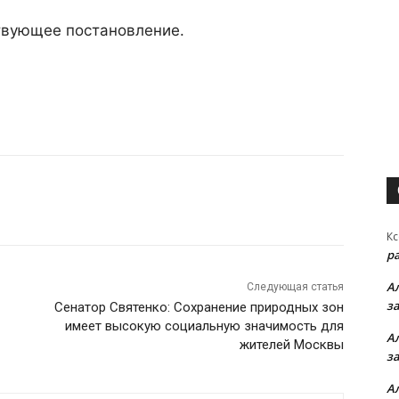
твующее постановление.
Кс
р
А
Следующая статья
з
Сенатор Святенко: Сохранение природных зон
имеет высокую социальную значимость для
А
жителей Москвы
з
А