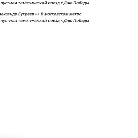
апустили тематический поезд к Дню Победы
лександр Букреев
В московском метро
на
апустили тематический поезд к Дню Победы