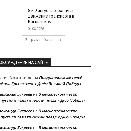
8 и 9 августа ограничат
движение транспорта в
Крылатском
04.08.2026
Загрузить больше
ОБСУЖДЕНИЕ НА САЙТЕ
Поздравляем жителей
ения Овсянникова
на
айона Крылатское с Днём Великой Победы!
лександр Букреев
В московском метро
на
апустили тематический поезд к Дню Победы
лександр Букреев
В московском метро
на
апустили тематический поезд к Дню Победы
лександр Букреев
В московском метро
на