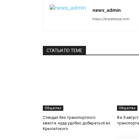
news_admin
https://krylatskoe.com
СТАТЬИ ПО ТЕМЕ
Общество
Общество
Стендап без транспортного
8 и 9 авгус
квеста: куда удобно добираться из
транспорта
Крылатского