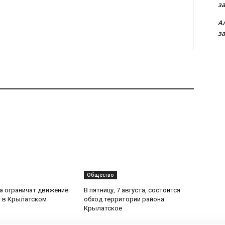
з
А
з
Общество
та ограничат движение
В пятницу, 7 августа, состоится
 в Крылатском
обход территории района
Крылатское