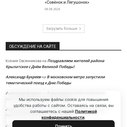
«Совёнок и Лягушонок»
08.08.2026
Загрузить больше
ОБСУЖДЕНИЕ НА САЙТЕ
Поздравляем жителей района
Ксения Овсянникова
на
Крылатское с Днём Великой Победы!
Александр Букреев
В московском метро запустили
на
тематический поезд к Дню Победы
Александр Букреев
В московском метро запустили
на
тематический поезд к Дню Победы
Мы используем файлы cookie для повышения
удобства работы с сайтом. Оставаясь на связи, вы
Александр Букреев
В московском метро запустили
на
соглашаетесь с нашей
Политикой
тематический поезд к Дню Победы
конфиденциальности
.
Александр Букреев
В московском метро запустили
на
Принять