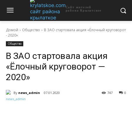
Сайт жителей
района Крылатское
Домой
Общество
В ЗАО стартовала акция «Ёлочный круговорот
- 2020»
Общество
В ЗАО стартовала акция
«Ёлочный круговорот —
2020»
By
news_admin
07.01.2020
747
0