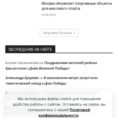
Москва обновляет спортивные объекты
для массового спорта
06.08.2026
Загрузить больше
ОБСУЖДЕНИЕ НА САЙТЕ
Поздравляем жителей района
Ксения Овсянникова
на
Крылатское с Днём Великой Победы!
Александр Букреев
В московском метро запустили
на
тематический поезд к Дню Победы
Александр Букреев
В московском метро запустили
на
тематический поезд к Дню Победы
Мы используем файлы cookie для повышения
удобства работы с сайтом. Оставаясь на связи, вы
Александр Букреев
В московском метро запустили
на
соглашаетесь с нашей
Политикой
тематический поезд к Дню Победы
конфиденциальности
.