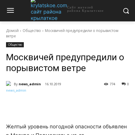
Сайт жителей
района Крылатское
Домой
Общество
Москвичей предупредили о порывистом
ветре
Общество
Москвичей предупредили о
порывистом ветре
By
news_admin
16.10.2019
774
0
Желтый уровень погодной опасности объявлен