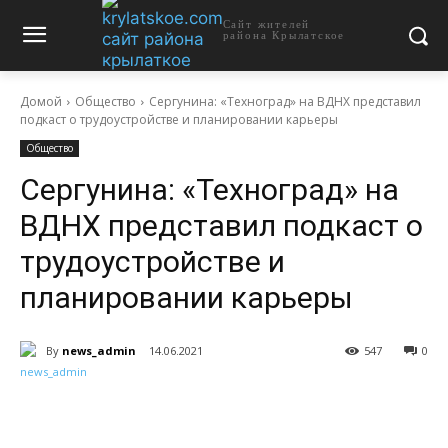
Сайт жителей
района Крылатское
Домой
Общество
Сергунина: «Техноград» на ВДНХ представил
подкаст о трудоустройстве и планировании карьеры
Общество
Сергунина: «Техноград» на
ВДНХ представил подкаст о
трудоустройстве и
планировании карьеры
By
news_admin
14.06.2021
547
0