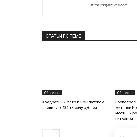
https://krylatskoe.com
СТАТЬИ ПО ТЕМЕ
Общество
Общество
Квадратный метр в Крылатском
Роспотреб
оценили в 431 тысячу рублей
жителей Кр
местных ро
питьевой