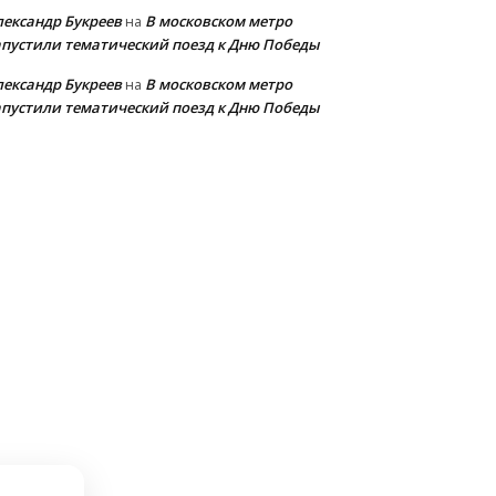
лександр Букреев
В московском метро
на
апустили тематический поезд к Дню Победы
лександр Букреев
В московском метро
на
апустили тематический поезд к Дню Победы