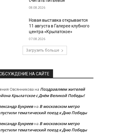
считать питьевой
08.08.2026
Новая выставка открывается
11 августа в Галерее клубного
центра «Крылатское»
07.08.2026
Загрузить больше
ОБСУЖДЕНИЕ НА САЙТЕ
Поздравляем жителей
ения Овсянникова
на
айона Крылатское с Днём Великой Победы!
лександр Букреев
В московском метро
на
апустили тематический поезд к Дню Победы
лександр Букреев
В московском метро
на
апустили тематический поезд к Дню Победы