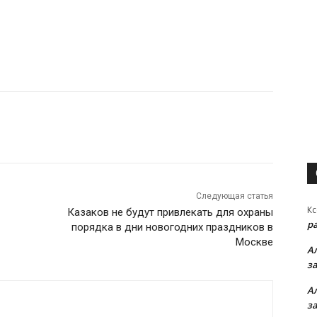
Следующая статья
Кс
Казаков не будут привлекать для охраны
р
порядка в дни новогодних праздников в
Москве
А
з
А
з