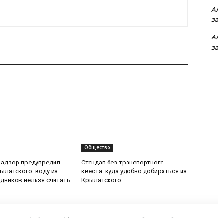
А
з
А
з
Общество
надзор предупредил
Стендап без транспортного
ылатского: воду из
квеста: куда удобно добираться из
дников нельзя считать
Крылатского