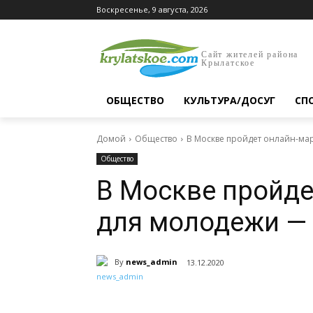
Воскресенье, 9 августа, 2026
Сайт жителей района
Крылатское
ОБЩЕСТВО
КУЛЬТУРА/ДОСУГ
СП
Домой
Общество
В Москве пройдет онлайн-ма
Общество
В Москве пройд
для молодежи —
By
news_admin
13.12.2020
Поделиться