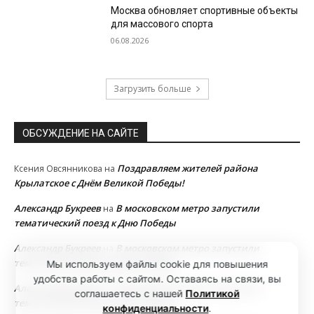
Москва обновляет спортивные объекты
для массового спорта
06.08.2026
Загрузить больше
ОБСУЖДЕНИЕ НА САЙТЕ
Поздравляем жителей района
Ксения Овсянникова
на
Крылатское с Днём Великой Победы!
Александр Букреев
В московском метро запустили
на
тематический поезд к Дню Победы
Александр Букреев
В московском метро запустили
на
тематический поезд к Дню Победы
Мы используем файлы cookie для повышения
удобства работы с сайтом. Оставаясь на связи, вы
Александр Букреев
В московском метро запустили
на
соглашаетесь с нашей
Политикой
тематический поезд к Дню Победы
конфиденциальности
.