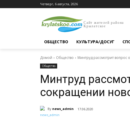
Четверг, 6 августа, 2026
Сайт жителей района
Крылатское
ОБЩЕСТВО
КУЛЬТУРА/ДОСУГ
СП
Домой
Общество
Минтруд рассмотрит вопрос 
Общество
Минтруд рассмот
сокращении нов
By
news_admin
17.06.2020
Поделиться