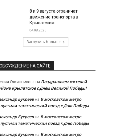
8 и 9 августа ограничат
движение транспорта в
Крылатском
04.08.2026
Загрузить больше
ОБСУЖДЕНИЕ НА САЙТЕ
Поздравляем жителей
ения Овсянникова
на
айона Крылатское с Днём Великой Победы!
лександр Букреев
В московском метро
на
апустили тематический поезд к Дню Победы
лександр Букреев
В московском метро
на
апустили тематический поезд к Дню Победы
лександр Букреев
В московском метро
на