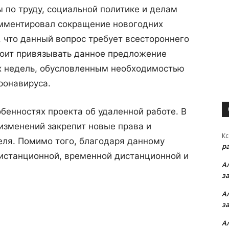
по труду, социальной политике и делам
мментировал сокращение новогодних
, что данный вопрос требует всестороннего
тоит привязывать данное предложение
х недель, обусловленным необходимостью
ронавируса.
обенностях проекта об удаленной работе. В
изменений закрепит новые права и
Кс
еля. Помимо того, благодаря данному
р
дистанционной, временной дистанционной и
А
з
А
з
А