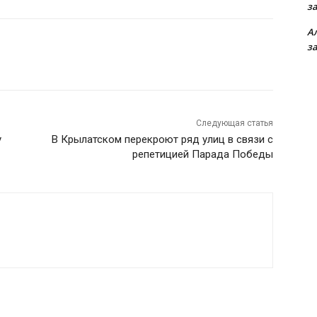
з
А
з
Следующая статья
у
В Крылатском перекроют ряд улиц в связи с
репетицией Парада Победы