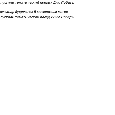
апустили тематический поезд к Дню Победы
лександр Букреев
В московском метро
на
апустили тематический поезд к Дню Победы