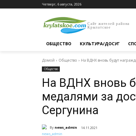
Четверг, 6 августа, 2026
Сайт жителей района
Крылатское
ОБЩЕСТВО
КУЛЬТУРА/ДОСУГ
СП
Домой
Общество
На ВДНХ вновь будут награж
Общество
На ВДНХ вновь б
медалями за до
Сергунина
By
news_admin
14.11.2021