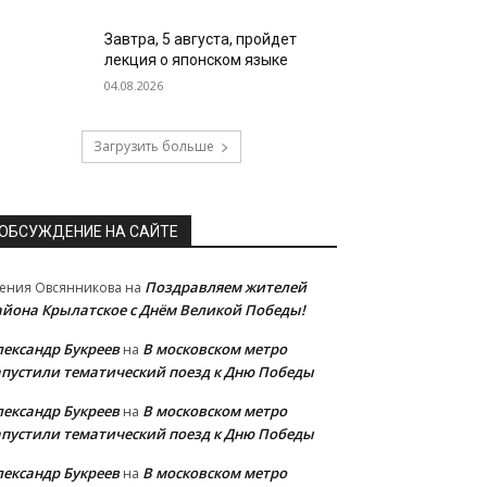
Завтра, 5 августа, пройдет
лекция о японском языке
04.08.2026
Загрузить больше
ОБСУЖДЕНИЕ НА САЙТЕ
Поздравляем жителей
ения Овсянникова
на
айона Крылатское с Днём Великой Победы!
лександр Букреев
В московском метро
на
апустили тематический поезд к Дню Победы
лександр Букреев
В московском метро
на
апустили тематический поезд к Дню Победы
лександр Букреев
В московском метро
на