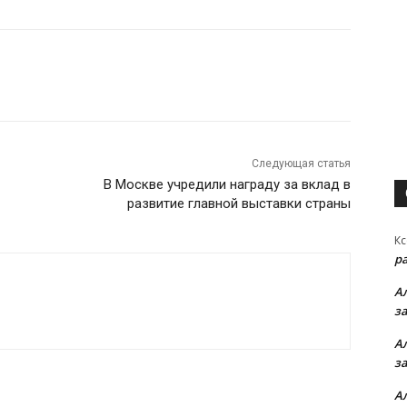
Следующая статья
В Москве учредили награду за вклад в
развитие главной выставки страны
Кс
р
А
з
А
з
А