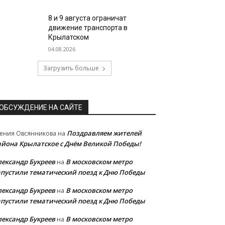
8 и 9 августа ограничат
движение транспорта в
Крылатском
04.08.2026
Загрузить больше
ОБСУЖДЕНИЕ НА САЙТЕ
Поздравляем жителей
ения Овсянникова
на
айона Крылатское с Днём Великой Победы!
лександр Букреев
В московском метро
на
апустили тематический поезд к Дню Победы
лександр Букреев
В московском метро
на
апустили тематический поезд к Дню Победы
лександр Букреев
В московском метро
на