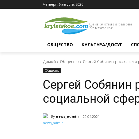
Четверг, 6 августа, 2026
Сайт жителей района
Крылатское
ОБЩЕСТВО
КУЛЬТУРА/ДОСУГ
СП
Домой
Общество
Сергей Собянин рассказал о
Общество
Сергей Собянин 
социальной сфе
By
news_admin
20.04.2021
Поделиться