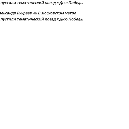
апустили тематический поезд к Дню Победы
лександр Букреев
В московском метро
на
апустили тематический поезд к Дню Победы