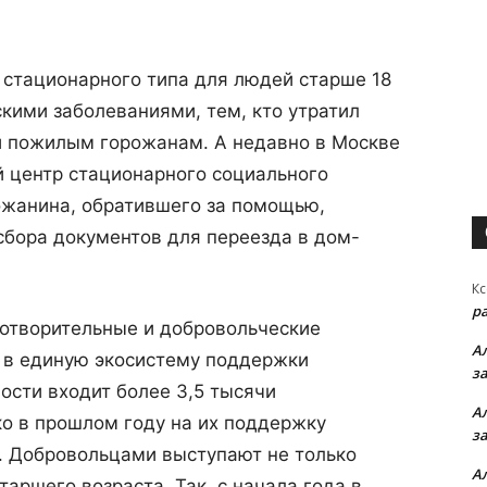
 стационарного типа для людей старше 18
скими заболеваниями, тем, кто утратил
и пожилым горожанам. А недавно в Москве
 центр стационарного социального
ожанина, обратившего за помощью,
сбора документов для переезда в дом-
Кс
р
отворительные и добровольческие
А
ь в единую экосистему поддержки
з
ости входит более 3,5 тысячи
А
о в прошлом году на их поддержку
з
. Добровольцами выступают не только
А
аршего возраста. Так, с начала года в