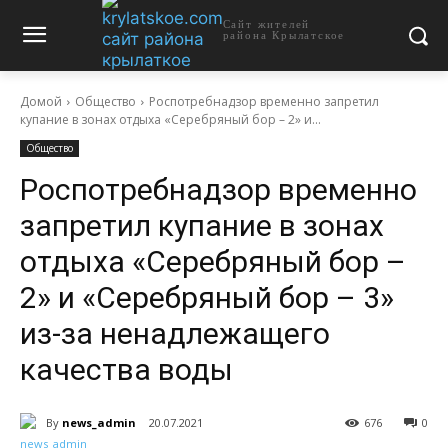
Сайт жителей
района Крылатское
Домой
Общество
Роспотребнадзор временно запретил
купание в зонах отдыха «Серебряный бор – 2» и...
Общество
Роспотребнадзор временно
запретил купание в зонах
отдыха «Серебряный бор –
2» и «Серебряный бор – 3»
из-за ненадлежащего
качества воды
By
news_admin
20.07.2021
676
0