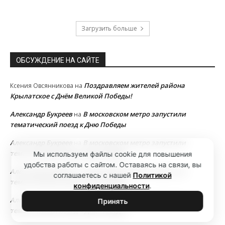
Загрузить больше
ОБСУЖДЕНИЕ НА САЙТЕ
Поздравляем жителей района
Ксения Овсянникова
на
Крылатское с Днём Великой Победы!
Александр Букреев
В московском метро запустили
на
тематический поезд к Дню Победы
Александр Букреев
В московском метро запустили
на
тематический поезд к Дню Победы
Мы используем файлы cookie для повышения
удобства работы с сайтом. Оставаясь на связи, вы
Александр Букреев
В московском метро запустили
на
соглашаетесь с нашей
Политикой
тематический поезд к Дню Победы
конфиденциальности
.
Александр Букреев
В московском метро запустили
на
Принять
тематический поезд к Дню Победы