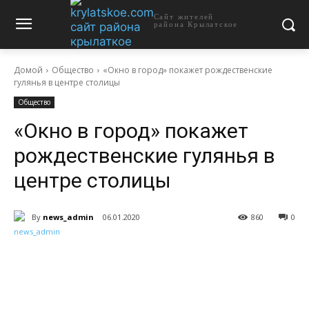
Сайт жителей
района Крылатское
Домой
Общество
«Окно в город» покажет рождественские
гулянья в центре столицы
Общество
«Окно в город» покажет
рождественские гулянья в
центре столицы
By
news_admin
06.01.2020
860
0