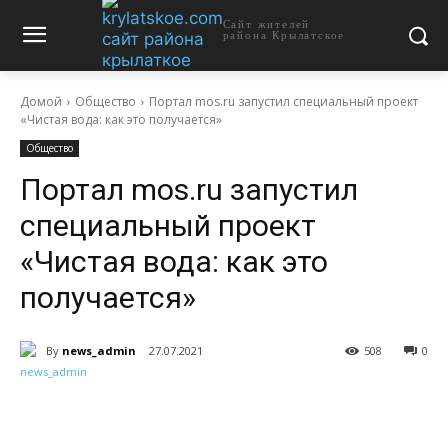
Сайт жителей
района Крылатское
Домой
Общество
Портал mos.ru запустил специальный проект
«Чистая вода: как это получается»
Общество
Портал mos.ru запустил
специальный проект
«Чистая вода: как это
получается»
By
news_admin
27.07.2021
508
0