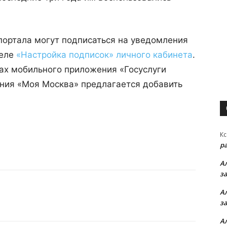
портала могут подписаться на уведомления
деле
«Настройка подписок»
личного кабинета
.
ках мобильного приложения «Госуслуги
ния «Моя Москва» предлагается добавить
Кс
р
А
з
А
з
А