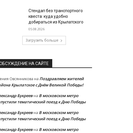
Стендап без транспортного
квеста: куда удобно
добираться из Крылатского
05.08.2026
Загрузить больше
ОБСУЖДЕНИЕ НА САЙТЕ
Поздравляем жителей
ения Овсянникова
на
айона Крылатское с Днём Великой Победы!
лександр Букреев
В московском метро
на
апустили тематический поезд к Дню Победы
лександр Букреев
В московском метро
на
апустили тематический поезд к Дню Победы
лександр Букреев
В московском метро
на