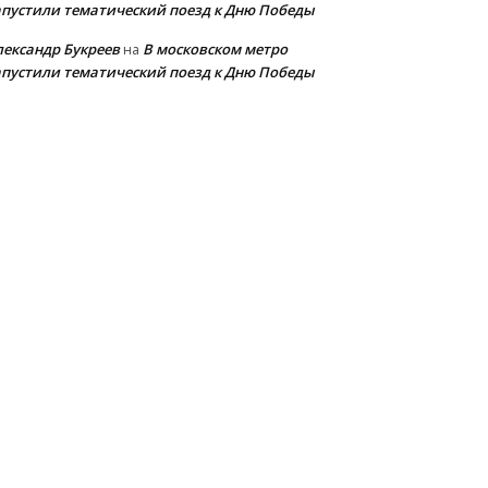
апустили тематический поезд к Дню Победы
лександр Букреев
В московском метро
на
апустили тематический поезд к Дню Победы