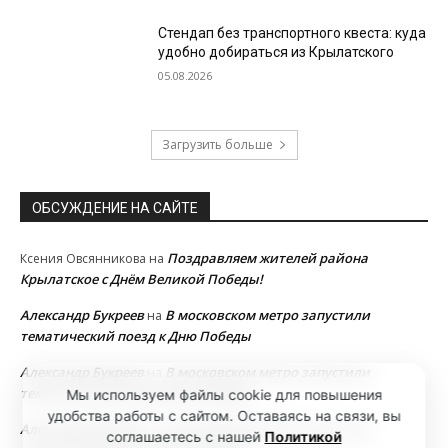
Стендап без транспортного квеста: куда
удобно добираться из Крылатского
05.08.2026
Загрузить больше
ОБСУЖДЕНИЕ НА САЙТЕ
Поздравляем жителей района
Ксения Овсянникова
на
Крылатское с Днём Великой Победы!
Александр Букреев
В московском метро запустили
на
тематический поезд к Дню Победы
Александр Букреев
В московском метро запустили
на
тематический поезд к Дню Победы
Мы используем файлы cookie для повышения
удобства работы с сайтом. Оставаясь на связи, вы
Александр Букреев
В московском метро запустили
на
соглашаетесь с нашей
Политикой