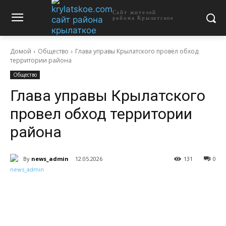
Сайт жителей
района Крылатское
Домой
Общество
Глава управы Крылатского провел обход
территории района
Общество
Глава управы Крылатского
провел обход территории
района
By
news_admin
12.05.2026
131
0