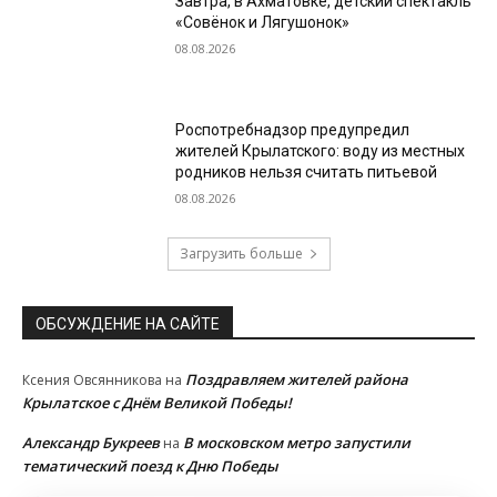
Завтра, в Ахматовке, детский спектакль
«Совёнок и Лягушонок»
08.08.2026
Роспотребнадзор предупредил
жителей Крылатского: воду из местных
родников нельзя считать питьевой
08.08.2026
Загрузить больше
ОБСУЖДЕНИЕ НА САЙТЕ
Поздравляем жителей района
Ксения Овсянникова
на
Крылатское с Днём Великой Победы!
Александр Букреев
В московском метро запустили
на
тематический поезд к Дню Победы