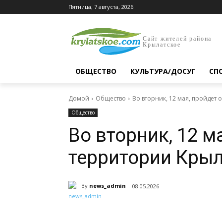
Пятница, 7 августа, 2026
Сайт жителей района
Крылатское
ОБЩЕСТВО
КУЛЬТУРА/ДОСУГ
СП
Домой
Общество
Во вторник, 12 мая, пройдет
Общество
Во вторник, 12 м
территории Крыл
By
news_admin
08.05.2026
Поделиться