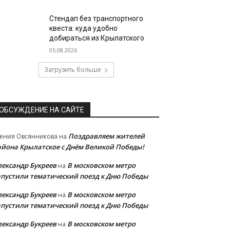
Стендап без транспортного
квеста: куда удобно
добираться из Крылатского
05.08.2026
Загрузить больше
ОБСУЖДЕНИЕ НА САЙТЕ
Поздравляем жителей
ения Овсянникова
на
айона Крылатское с Днём Великой Победы!
лександр Букреев
В московском метро
на
апустили тематический поезд к Дню Победы
лександр Букреев
В московском метро
на
апустили тематический поезд к Дню Победы
лександр Букреев
В московском метро
на