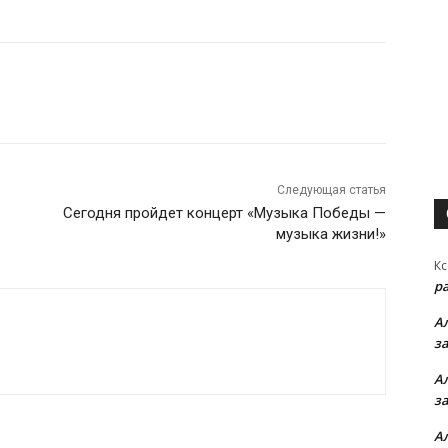
Следующая статья
Сегодня пройдет концерт «Музыка Победы —
музыка жизни!»
Кс
р
А
з
А
з
А