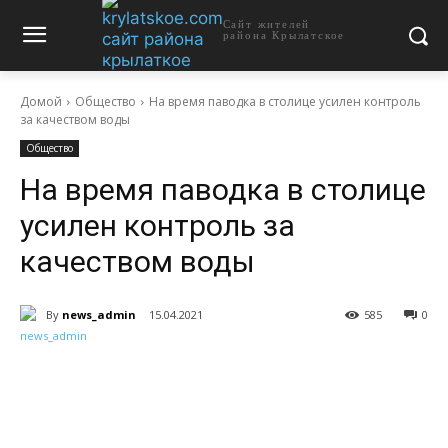
Сайт жителей
района Крылатское
Домой
Общество
На время паводка в столице усилен контроль
за качеством воды
Общество
На время паводка в столице
усилен контроль за
качеством воды
By
news_admin
15.04.2021
585
0