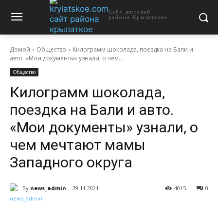
Сайт жителей
района Крылатское
Домой
Общество
Килограмм шоколада, поездка на Бали и
авто. «Мои документы» узнали, о чем...
Общество
Килограмм шоколада,
поездка на Бали и авто.
«Мои документы» узнали, о
чем мечтают мамы
Западного округа
By
news_admin
29.11.2021
4015
0