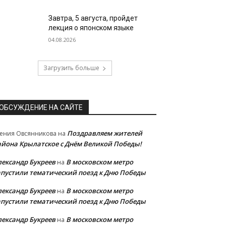
Завтра, 5 августа, пройдет
лекция о японском языке
04.08.2026
Загрузить больше
ОБСУЖДЕНИЕ НА САЙТЕ
Поздравляем жителей
ения Овсянникова
на
айона Крылатское с Днём Великой Победы!
лександр Букреев
В московском метро
на
апустили тематический поезд к Дню Победы
лександр Букреев
В московском метро
на
апустили тематический поезд к Дню Победы
лександр Букреев
В московском метро
на