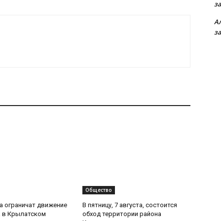
з
А
з
Общество
та ограничат движение
В пятницу, 7 августа, состоится
 в Крылатском
обход территории района