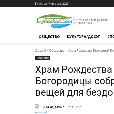
Пятница, 7 августа, 2026
Сайт жителей района
Крылатское
ОБЩЕСТВО
КУЛЬТУРА/ДОСУГ
СП
Домой
Общество
Храм Рождества Пресвятой Бо
Общество
Храм Рождества
Богородицы собр
вещей для безд
By
news_admin
12.11.2021