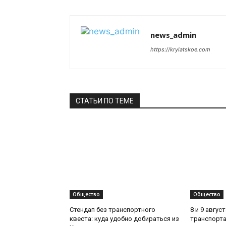
news_admin
https://krylatskoe.com
СТАТЬИ ПО ТЕМЕ
Общество
Общество
Стендап без транспортного
8 и 9 авгус
квеста: куда удобно добираться из
транспорта