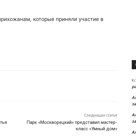
прихожанам, которые приняли участие в
Кс
р
А
з
А
Следующая статья
з
тья
Парк «Москворецкий» представил мастер-
класс «Умный дом»
А