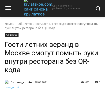
Сайт жителей
района Крылатское
Домой
Общество
Гости летних веранд в Москве смогут помыть
руки внутри ресторана без QR-кода
Общество
Гости летних веранд в
Москве смогут помыть руки
внутри ресторана без QR-
кода
By
news_admin
28.06.2021
633
0