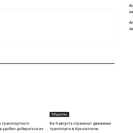
А
з
А
з
Общество
з транспортного
8 и 9 августа ограничат движение
да удобно добираться из
транспорта в Крылатском