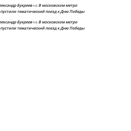
лександр Букреев
В московском метро
на
апустили тематический поезд к Дню Победы
лександр Букреев
В московском метро
на
апустили тематический поезд к Дню Победы