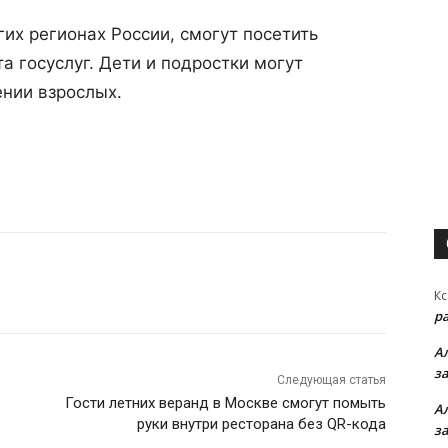
их регионах России, смогут посетить
а госуслуг. Дети и подростки могут
нии взрослых.
Кс
р
А
з
Следующая статья
Гости летних веранд в Москве смогут помыть
А
руки внутри ресторана без QR-кода
з