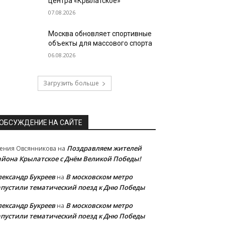
центра «Крылатское»
07.08.2026
Москва обновляет спортивные
объекты для массового спорта
06.08.2026
Загрузить больше
ОБСУЖДЕНИЕ НА САЙТЕ
Поздравляем жителей
ения Овсянникова
на
айона Крылатское с Днём Великой Победы!
лександр Букреев
В московском метро
на
апустили тематический поезд к Дню Победы
лександр Букреев
В московском метро
на
апустили тематический поезд к Дню Победы