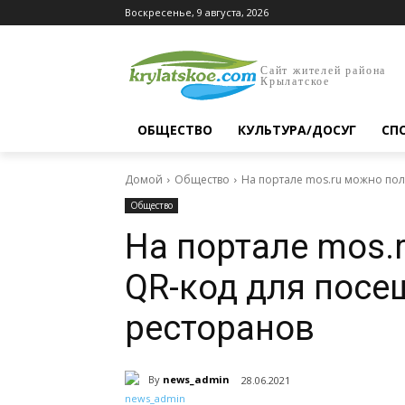
Воскресенье, 9 августа, 2026
Сайт жителей района
Крылатское
ОБЩЕСТВО
КУЛЬТУРА/ДОСУГ
СП
Домой
Общество
На портале mos.ru можно по
Общество
На портале mos.
QR-код для посе
ресторанов
By
news_admin
28.06.2021