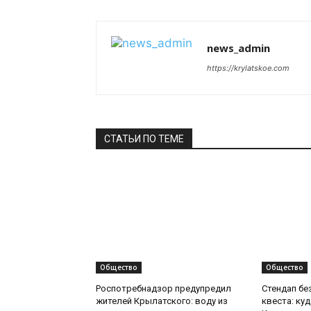
news_admin
https://krylatskoe.com
СТАТЬИ ПО ТЕМЕ
Общество
Общество
Роспотребнадзор предупредил
Стендап бе
жителей Крылатского: воду из
квеста: ку