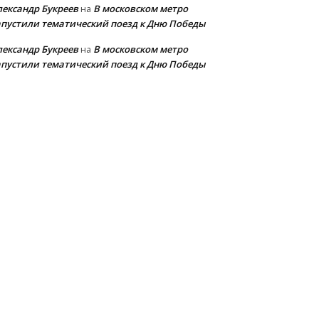
лександр Букреев
В московском метро
на
апустили тематический поезд к Дню Победы
лександр Букреев
В московском метро
на
апустили тематический поезд к Дню Победы