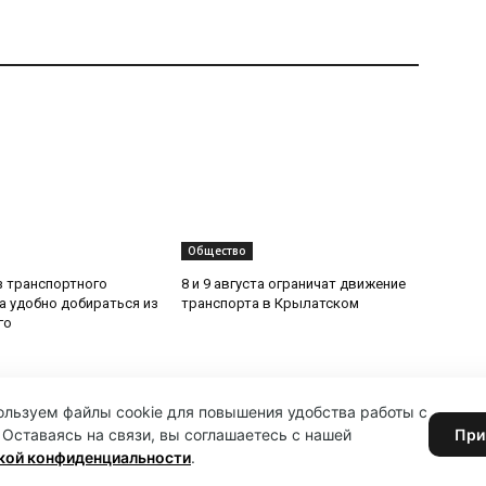
Общество
з транспортного
8 и 9 августа ограничат движение
да удобно добираться из
транспорта в Крылатском
го
льзуем файлы cookie для повышения удобства работы с
 Оставаясь на связи, вы соглашаетесь с нашей
При
кой конфиденциальности
.