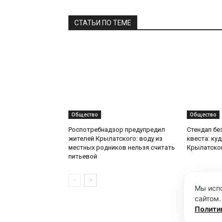
СТАТЬИ ПО ТЕМЕ
Общество
Общество
Роспотребнадзор предупредил
Стендап бе
жителей Крылатского: воду из
квеста: ку
местных родников нельзя считать
Крылатско
питьевой
Мы испо
сайтом.
Полити