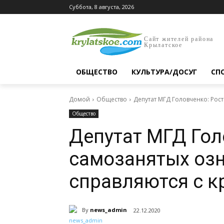
Суббота, 8 августа, 2026
Сайт жителей района
Крылатское
ОБЩЕСТВО
КУЛЬТУРА/ДОСУГ
СП
Домой
Общество
Депутат МГД Головченко: Рост
Общество
Депутат МГД Гол
самозанятых озн
справляются с к
By
news_admin
22.12.2020