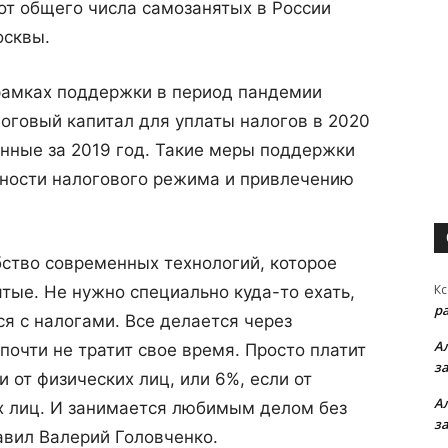
 от общего числа самозанятых в России
осквы.
 рамках поддержки в период пандемии
оговый капитал для уплаты налогов в 2020
нные за 2019 год. Такие меры поддержки
ьности налогового режима и привлечению
бство современных технологий, которое
Кс
тые. Не нужно специально куда-то ехать,
р
ся с налогами. Все делается через
А
почти не тратит свое время. Просто платит
з
и от физических лиц, или 6%, если от
А
 лиц. И занимается любимым делом без
з
авил Валерий Головченко.