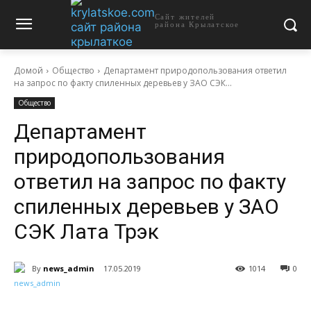
Сайт жителей
района Крылатское
Домой
Общество
Департамент природопользования ответил
на запрос по факту спиленных деревьев у ЗАО СЭК...
Общество
Департамент
природопользования
ответил на запрос по факту
спиленных деревьев у ЗАО
СЭК Лата Трэк
By
news_admin
17.05.2019
1014
0