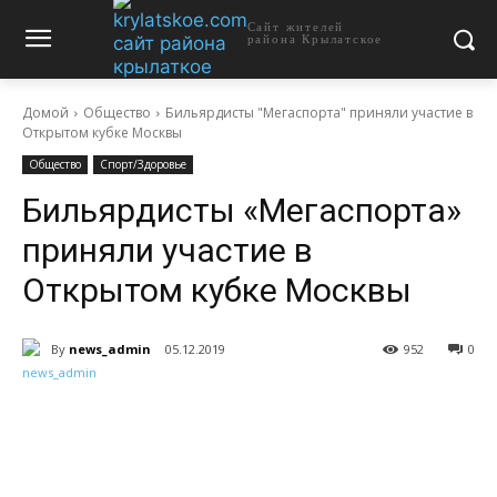
Сайт жителей
района Крылатское
Домой
Общество
Бильярдисты "Мегаспорта" приняли участие в
Открытом кубке Москвы
Общество
Спорт/Здоровье
Бильярдисты «Мегаспорта»
приняли участие в
Открытом кубке Москвы
By
news_admin
05.12.2019
952
0