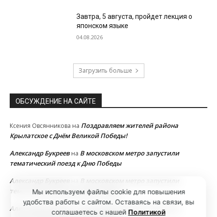
Завтра, 5 августа, пройдет лекция о
японском языке
04.08.2026
Загрузить больше
ОБСУЖДЕНИЕ НА САЙТЕ
Поздравляем жителей района
Ксения Овсянникова
на
Крылатское с Днём Великой Победы!
Александр Букреев
В московском метро запустили
на
тематический поезд к Дню Победы
Александр Букреев
В московском метро запустили
на
тематический поезд к Дню Победы
Мы используем файлы cookie для повышения
удобства работы с сайтом. Оставаясь на связи, вы
Александр Букреев
В московском метро запустили
на
соглашаетесь с нашей
Политикой