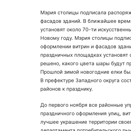
Мэрия столицы подписала распоряж
фасадов зданий. В ближайшее врем
установят около 70-ти искусственны
Новому году. Мэрия столицы подпи
оформлении витрин и фасадов здан
праздничных площадках установят о
решено, какого цвета шары будут п
Прошлой зимой новогодние елки бы
В префектуре Западного округа сос
районов к празднику.
До первого ноября все районные у
праздничного оформления улиц, вит
лучшее украшение территории своег
департамента потребительского рын