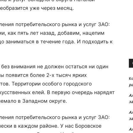
еобразится уже через месяц.
ления потребительского рынка и услуг ЗАО:
и, как пять лет назад, добавим, нацепим
до заниматься в течение года. И подходить к
без внимания не должен остаться ни один
цы появится более 2-х тысяч ярких
К
тов. Территории особого городского
р
кусственных елей. В первую очередь нарядят
А
немало в Западном округе.
з
А
ления потребительского рынка и услуг ЗАО:
з
чески в каждом районе. У нас Боровское
А