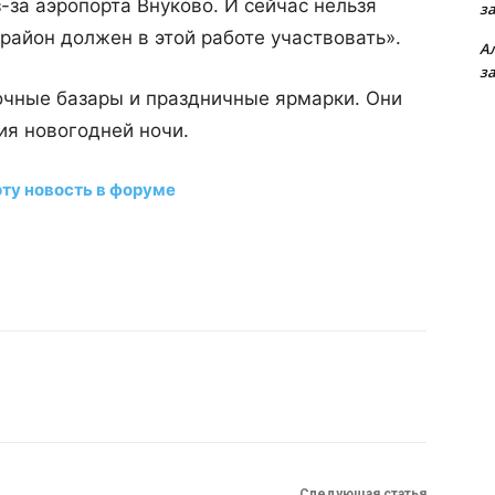
-за аэропорта Внуково. И сейчас нельзя
з
район должен в этой работе участвовать».
А
з
очные базары и праздничные ярмарки. Они
ия новогодней ночи.
эту новость в форуме
Следующая статья