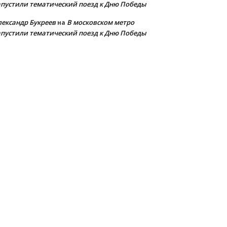
апустили тематический поезд к Дню Победы
лександр Букреев
В московском метро
на
апустили тематический поезд к Дню Победы