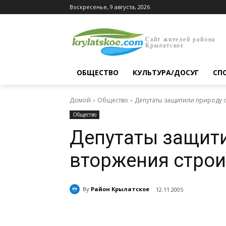
Воскресенье, 9 августа, 2026
Сайт жителей района
Крылатское
ОБЩЕСТВО
КУЛЬТУРА/ДОСУГ
СП
Домой
Общество
Депутаты защитили природу о
Общество
Депутаты защити
вторжения строи
By
Район Крылатское
12.11.2005
Поделиться