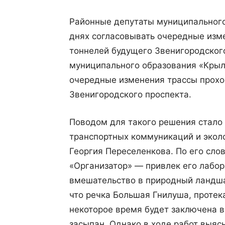
Районные депутаты муниципального
днях согласовывать очередные изм
тоннелей будущего Звенигородского
муниципального образования «Крыла
очередные изменения трассы прохо
Звенигородского проспекта.
Поводом для такого решения стало
транспортных коммуникаций и экол
Георгия Переселенкова. По его сло
«Организатор» — привлек его лабор
вмешательство в природный ландша
что речка Большая Гнилуша, протек
некоторое время будет заключена в
засыпан. Однако в ходе работ выяс