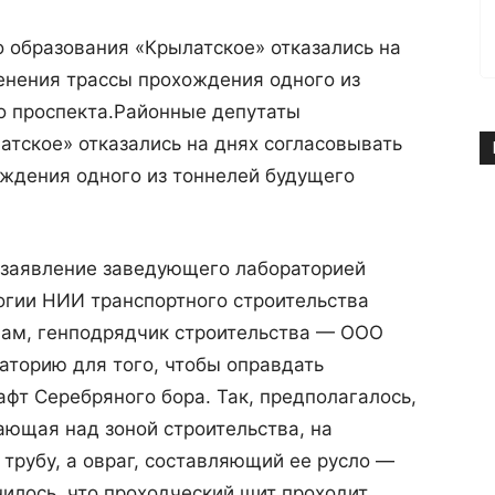
 образования «Крылатское» отказались на
енения трассы прохождения одного из
 проспекта.
Районные депутаты
тское» отказались на днях согласовывать
ждения одного из тоннелей будущего
 заявление заведующего лабораторией
огии НИИ транспортного строительства
вам, генподрядчик строительства — ООО
аторию для того, чтобы оправдать
фт Серебряного бора. Так, предполагалось,
ающая над зоной строительства, на
 трубу, а овраг, составляющий ее русло —
нилось, что проходческий щит проходит