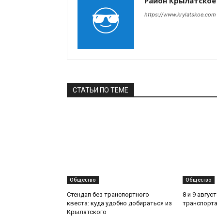
Район Крылатское
https://www.krylatskoe.com
СТАТЬИ ПО ТЕМЕ
Общество
Общество
Стендап без транспортного
8 и 9 авгус
квеста: куда удобно добираться из
транспорта
Крылатского