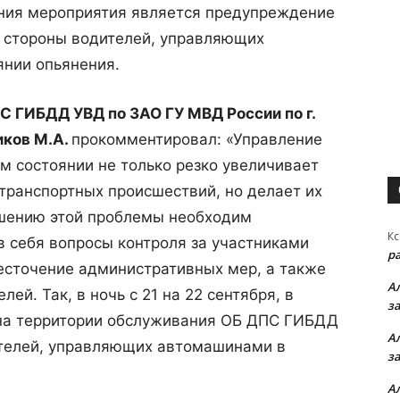
ния мероприятия является предупреждение
 стороны водителей, управляющих
янии опьянения.
С ГИБДД УВД по ЗАО ГУ МВД России по г.
иков М.А.
прокомментировал: «Управление
м состоянии не только резко увеличивает
ранспортных происшествий, но делает их
ешению этой проблемы необходим
Кс
 себя вопросы контроля за участниками
р
есточение административных мер, а также
А
ей. Так, в ночь с 21 на 22 сентября, в
з
 на территории обслуживания ОБ ДПС ГИБДД
А
ителей, управляющих автомашинами в
з
А