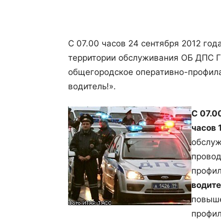
Поделиться
С 07.00 часов 24 сентября 2012 года
территории обслуживания ОБ ДПС 
общегородское оперативно-профил
водитель!».
С 07.0
часов 
обслу
провод
профил
водите
повыше
профил