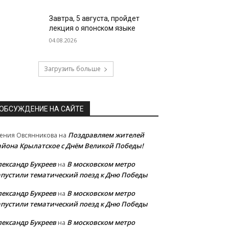
Завтра, 5 августа, пройдет
лекция о японском языке
04.08.2026
Загрузить больше
ОБСУЖДЕНИЕ НА САЙТЕ
Поздравляем жителей
ения Овсянникова
на
айона Крылатское с Днём Великой Победы!
лександр Букреев
В московском метро
на
апустили тематический поезд к Дню Победы
лександр Букреев
В московском метро
на
апустили тематический поезд к Дню Победы
лександр Букреев
В московском метро
на