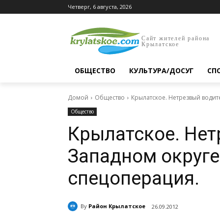
Четверг, 6 августа, 2026
Сайт жителей района
Крылатское
ОБЩЕСТВО
КУЛЬТУРА/ДОСУГ
СП
Домой
Общество
Крылатское. Нетрезвый водит
Общество
Крылатское. Нет
Западном округе
спецоперация.
By
Район Крылатское
26.09.2012