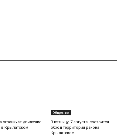
Общество
та ограничат движение
В пятницу, 7 августа, состоится
 в Крылатском
обход территории района
Крылатское