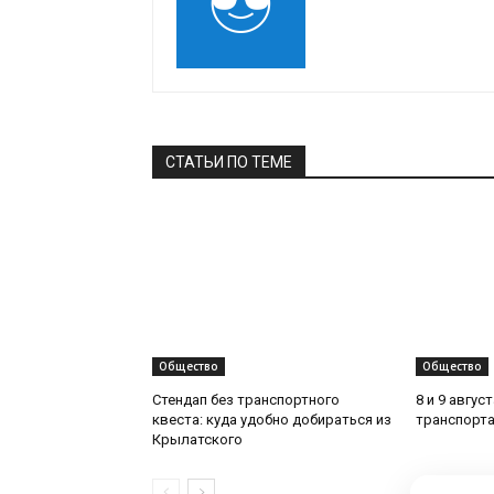
СТАТЬИ ПО ТЕМЕ
Общество
Общество
Стендап без транспортного
8 и 9 авгус
квеста: куда удобно добираться из
транспорта
Крылатского