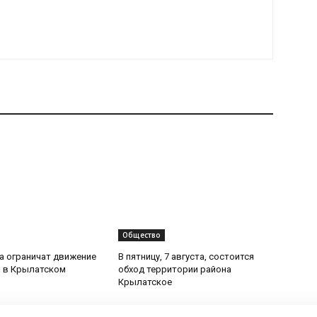
Общество
та ограничат движение
В пятницу, 7 августа, состоится
 в Крылатском
обход территории района
Крылатское