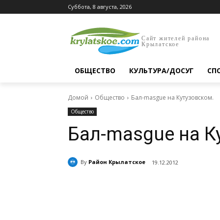
Суббота, 8 августа, 2026
Сайт жителей района
Крылатское
ОБЩЕСТВО
КУЛЬТУРА/ДОСУГ
СП
Домой
Общество
Бал-masguе на Кутузовском.
Общество
Бал-masguе на К
By
Район Крылатское
19.12.2012
Поделиться