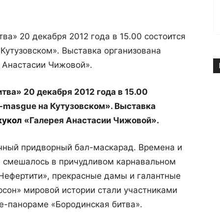
ва» 20 декабря 2012 года в 15.00 состоится
Кутузовском». Выставка организована
я Анастасии Чижовой».
итва»
20 декабря 2012 года в 15.00
-
masgu
е на Кутузовском». Выставка
кукол
«Галерея Анастасии Чижовой».
чный придворный бал-маскарад. Времена и
се смешалось в причудливом карнавальном
«Нефертити», прекрасные дамы и галантные
рсон» мировой истории стали участниками
е-панораме «Бородинская битва».