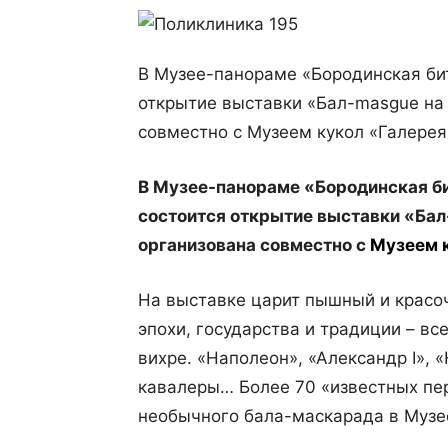
В Музее-панораме «Бородинская бит
открытие выставки «Бал-masguе на 
совместно с Музеем кукол «Галере
В Музее-панораме «Бородинская б
состоится открытие выставки «Бал
организована совместно с
Музеем 
На выставке царит пышный и красо
эпохи, государства и традиции – в
вихре. «Наполеон», «Александр
I
», 
кавалеры… Более 70 «известных пе
необычного бала-маскарада в Музе