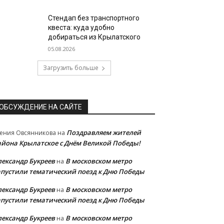
Стендап без транспортного
квеста: куда удобно
добираться из Крылатского
05.08.2026
Загрузить больше
ОБСУЖДЕНИЕ НА САЙТЕ
Поздравляем жителей
ения Овсянникова
на
айона Крылатское с Днём Великой Победы!
лександр Букреев
В московском метро
на
апустили тематический поезд к Дню Победы
лександр Букреев
В московском метро
на
апустили тематический поезд к Дню Победы
лександр Букреев
В московском метро
на