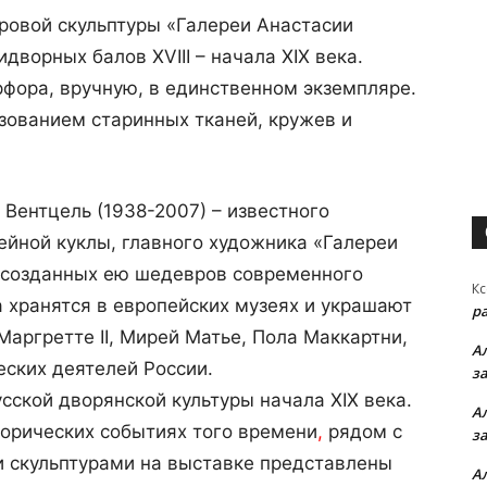
овой скульптуры «Галереи Анастасии
ридворных балов
XVIII
– начала
XIX
века.
фора, вручную, в единственном экземпляре.
зованием старинных тканей, кружев и
 Вентцель (1938-2007) – известного
зейной куклы, главного художника «Галереи
 созданных ею шедевров современного
Кс
 хранятся в европейских музеях и украшают
р
 Маргретте
II
, Мирей Матье, Пола Маккартни,
А
ских деятелей России.
з
сской дворянской культуры начала
XIX
века.
А
торических событиях того времени
,
рядом с
з
 скульптурами на выставке представлены
А