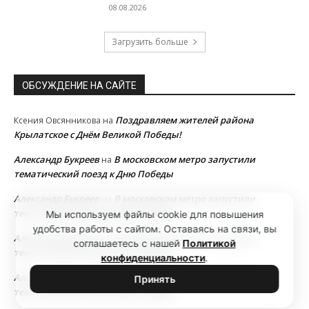
08.08.2026
Загрузить больше
ОБСУЖДЕНИЕ НА САЙТЕ
Поздравляем жителей района
Ксения Овсянникова
на
Крылатское с Днём Великой Победы!
Александр Букреев
В московском метро запустили
на
тематический поезд к Дню Победы
Александр Букреев
В московском метро запустили
на
тематический поезд к Дню Победы
Мы используем файлы cookie для повышения
удобства работы с сайтом. Оставаясь на связи, вы
Александр Букреев
В московском метро запустили
на
соглашаетесь с нашей
Политикой
тематический поезд к Дню Победы
конфиденциальности
.
Александр Букреев
В московском метро запустили
на
Принять
тематический поезд к Дню Победы