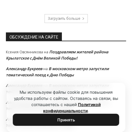
Загрузить больше
ОБСУЖДЕНИЕ НА САЙТЕ
Поздравляем жителей района
Ксения Овсянникова
на
Крылатское с Днём Великой Победы!
Александр Букреев
В московском метро запустили
на
тематический поезд к Дню Победы
Александр Букреев
В московском метро запустили
на
тематический поезд к Дню Победы
Мы используем файлы cookie для повышения
удобства работы с сайтом. Оставаясь на связи, вы
Александр Букреев
В московском метро запустили
на
соглашаетесь с нашей
Политикой
тематический поезд к Дню Победы
конфиденциальности
.
Александр Букреев
В московском метро запустили
на
Принять
тематический поезд к Дню Победы