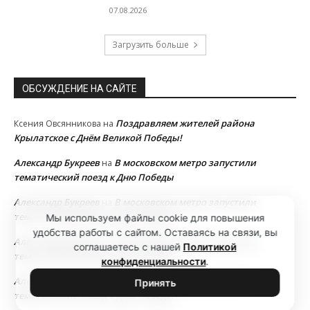
07.08.2026
Загрузить больше
ОБСУЖДЕНИЕ НА САЙТЕ
Поздравляем жителей района
Ксения Овсянникова
на
Крылатское с Днём Великой Победы!
Александр Букреев
В московском метро запустили
на
тематический поезд к Дню Победы
Александр Букреев
В московском метро запустили
на
тематический поезд к Дню Победы
Мы используем файлы cookie для повышения
удобства работы с сайтом. Оставаясь на связи, вы
Александр Букреев
В московском метро запустили
на
соглашаетесь с нашей
Политикой
тематический поезд к Дню Победы
конфиденциальности
.
Александр Букреев
В московском метро запустили
на
Принять
тематический поезд к Дню Победы