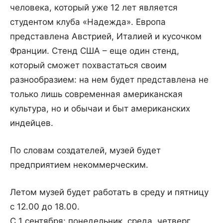
человека
,
который
уже
12
лет
является
студентом
клуба
«
Надежда
».
Европа
представлена
Австрией
,
Италией
и
кусочком
Франции
.
Стенд
США
–
еще
один
стенд
,
который
сможет
похвастаться
своим
разнообразием
:
на
нем
будет
представлена
не
только
лишь
современная
американская
культура
,
но
и
обычаи
и
быт
американских
индейцев
.
По
словам
создателей
,
музей
будет
предприятием
некоммерческим
.
Летом
музей
будет
работать
в
среду
и
пятницу
с
12
.
00
до
18
.
00
.
С
1
сентября
:
понедельник
,
среда
,
четверг
,