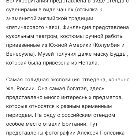
Великобритания
представлена
в
виде
стенда
с
сувенирами
в
виде
чашек
(
отсылка
к
знаменитой
английской
традиции
«
пятичасового
чая
»),
Финляндия
представлена
кукольным
театром
,
костюмы
ручной
работы
привезённые
из
Южной
Америки
(
Колумбия
и
Венесуэла
).
Музей
получил
даже
маску
Будды
,
которая
была
привезена
из
Непала
.
Самая
солидная
экспозиция
отведена
,
конечно
же
,
России
.
Она
самая
богатая
,
здесь
представлено
много
интересных
предметов
,
которые
относятся
к
разным
временным
периодам
.
На
ряду
с
российским
стендом
особое
место
отвели
Британии
.
Тут
представлены
фотографии
Алексея
Полевика
–