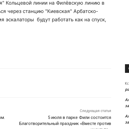
я" Кольцевой линии на Филёвскую линию в
ся через станцию "Киевская" Арбатско-
мя эскалаторы
будут работать как на спуск,
Кс
р
А
з
Следующая статья
А
ом.
5 июля в парке Фили состоится
з
Благотворительный праздник «Вместе против