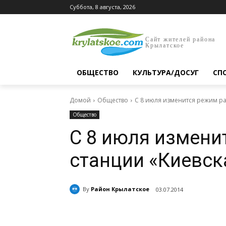
Суббота, 8 августа, 2026
Сайт жителей района
Крылатское
ОБЩЕСТВО
КУЛЬТУРА/ДОСУГ
СП
Домой
Общество
С 8 июля изменится режим ра
Общество
С 8 июля измени
станции «Киевск
By
Район Крылатское
03.07.2014
Поделиться