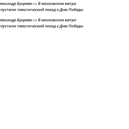
лександр Букреев
В московском метро
на
апустили тематический поезд к Дню Победы
лександр Букреев
В московском метро
на
апустили тематический поезд к Дню Победы