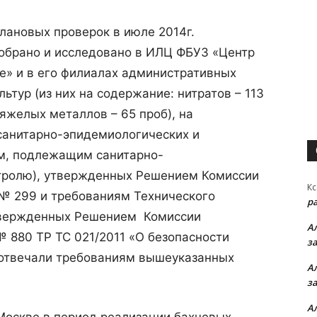
лановых проверок в июле 2014г.
обрано и исследовано в ИЛЦ ФБУЗ «Центр
ве» и в его филиалах административных
тур (из них на содержание: нитратов – 113
тяжелых металлов – 65 проб), на
санитарно-эпидемиологических и
ам, подлежащим санитарно-
тролю), утвержденных Решением Комиссии
Кс
 № 299 и требованиям Технического
р
твержденных Решением Комиссии
А
№ 880 ТР ТС 021/2011 «О безопасности
з
 отвечали требованиям вышеуказанных
А
з
А