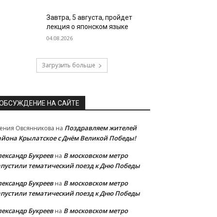
Завтра, 5 августа, пройдет
лекция о японском языке
04.08.2026
Загрузить больше
ОБСУЖДЕНИЕ НА САЙТЕ
Поздравляем жителей
ения Овсянникова
на
айона Крылатское с Днём Великой Победы!
лександр Букреев
В московском метро
на
апустили тематический поезд к Дню Победы
лександр Букреев
В московском метро
на
апустили тематический поезд к Дню Победы
лександр Букреев
В московском метро
на