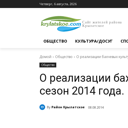
Четверг, 6 августа, 2026
Сайт жителей района
Крылатское
ОБЩЕСТВО
КУЛЬТУРА/ДОСУГ
СП
Домой
Общество
О реализации бахчевых культу
Общество
О реализации ба
сезон 2014 года.
By
Район Крылатское
08.08.2014
Поделиться