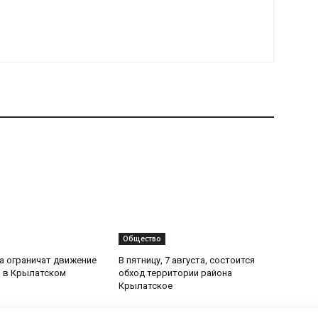
Общество
та ограничат движение
В пятницу, 7 августа, состоится
 в Крылатском
обход территории района
Крылатское