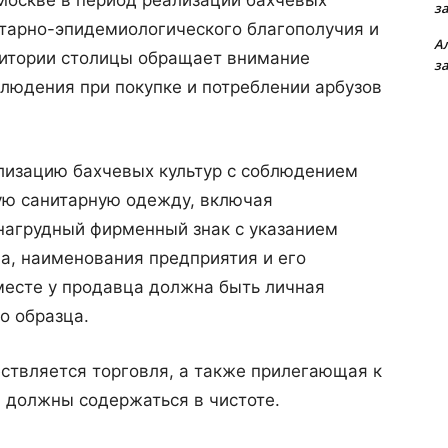
Москве в период реализации бахчевых
з
итарно-эпидемиологического благополучия и
А
ритории столицы обращает внимание
з
людения при покупке и потреблении арбузов
лизацию бахчевых культур с соблюдением
тую санитарную одежду, включая
нагрудный фирменный знак с указанием
а, наименования предприятия и его
месте у продавца должна быть личная
о образца.
ствляется торговля, а также прилегающая к
, должны содержаться в чистоте.