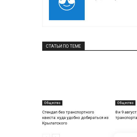
СТАТЬИ ПО ТЕМЕ
Общество
Общество
Стендап без транспортного
8 и 9 авгус
квеста: куда удобно добираться из
транспорта
Крылатского