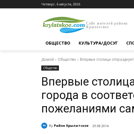
Четверг, 6 августа, 2026
Сайт жителей района
Крылатское
ОБЩЕСТВО
КУЛЬТУРА/ДОСУГ
СП
Домой
Общество
Впервые столица отпразднует
Общество
Впервые столица
города в соответ
пожеланиями са
By
Район Крылатское
29.08.2014