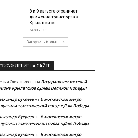
8 и 9 августа ограничат
движение транспорта в
Крылатском
04.08.2026
Загрузить больше
ОБСУЖДЕНИЕ НА САЙТЕ
Поздравляем жителей
ения Овсянникова
на
айона Крылатское с Днём Великой Победы!
лександр Букреев
В московском метро
на
апустили тематический поезд к Дню Победы
лександр Букреев
В московском метро
на
апустили тематический поезд к Дню Победы
лександр Букреев
В московском метро
на