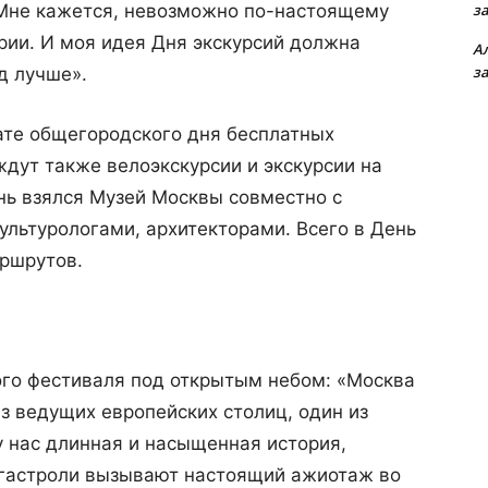
. Мне кажется, невозможно по-настоящему
з
ории. И моя идея Дня экскурсий должна
А
з
д лучше».
ате общегородского дня бесплатных
дут также велоэкскурсии и экскурсии на
нь взялся Музей Москвы совместно с
льтурологами, архитекторами. Всего в День
аршрутов.
ого фестиваля под открытым небом: «Москва
из ведущих европейских столиц, один из
 нас длинная и насыщенная история,
и гастроли вызывают настоящий ажиотаж во