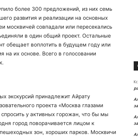
упило более 300 предложений, из них семь
шего развития и реализации на основных
еи москвичей совпадали или пересекались
бъединяли в один общий проект. Остальные
т обещает воплотить в будущем году или
я на их основе. Всего в голосовании
к.
Кс
р
ых экскурсий принадлежит Айрату
А
зовательного проекта «Москва глазами
з
 спросить у активных горожан, что бы мы
А
годня город поворачивается лицом к
з
 пешеходных зон, хороших парков. Москвичи
А