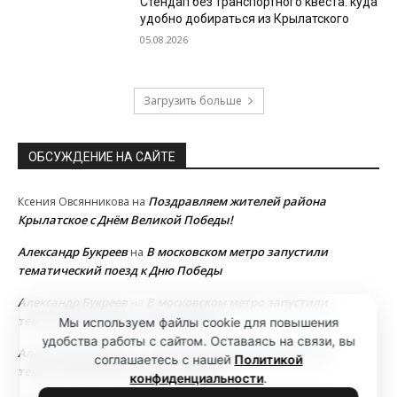
Стендап без транспортного квеста: куда
удобно добираться из Крылатского
05.08.2026
Загрузить больше
ОБСУЖДЕНИЕ НА САЙТЕ
Поздравляем жителей района
Ксения Овсянникова
на
Крылатское с Днём Великой Победы!
Александр Букреев
В московском метро запустили
на
тематический поезд к Дню Победы
Александр Букреев
В московском метро запустили
на
тематический поезд к Дню Победы
Мы используем файлы cookie для повышения
удобства работы с сайтом. Оставаясь на связи, вы
Александр Букреев
В московском метро запустили
на
соглашаетесь с нашей
Политикой
тематический поезд к Дню Победы
конфиденциальности
.