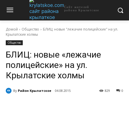
Сайт жителей
района Крылатское
Домой
Общество
БЛИЦ: новые "лежачие полицейские" на ул.
Крылатские холмы
Общество
БЛИЦ: новые «лежачие
полицейские» на ул.
Крылатские холмы
By
Район Крылатское
04.08.2015
829
0