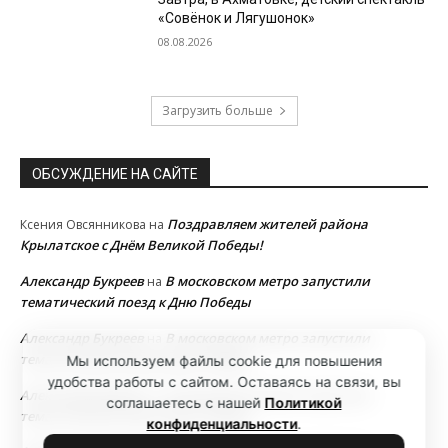
«Совёнок и Лягушонок»
08.08.2026
Загрузить больше
ОБСУЖДЕНИЕ НА САЙТЕ
Поздравляем жителей района
Ксения Овсянникова
на
Крылатское с Днём Великой Победы!
Александр Букреев
В московском метро запустили
на
тематический поезд к Дню Победы
Александр Букреев
В московском метро запустили
на
тематический поезд к Дню Победы
Мы используем файлы cookie для повышения
удобства работы с сайтом. Оставаясь на связи, вы
Александр Букреев
В московском метро запустили
на
соглашаетесь с нашей
Политикой
тематический поезд к Дню Победы
конфиденциальности
.