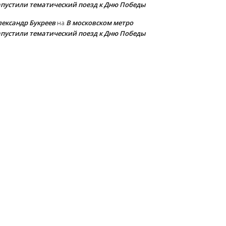
апустили тематический поезд к Дню Победы
лександр Букреев
В московском метро
на
апустили тематический поезд к Дню Победы