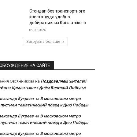
Стендап без транспортного
квеста: куда удобно
добираться из Крылатского
05.08.2026
Загрузить больше
ОБСУЖДЕНИЕ НА САЙТЕ
Поздравляем жителей
ения Овсянникова
на
айона Крылатское с Днём Великой Победы!
лександр Букреев
В московском метро
на
апустили тематический поезд к Дню Победы
лександр Букреев
В московском метро
на
апустили тематический поезд к Дню Победы
лександр Букреев
В московском метро
на