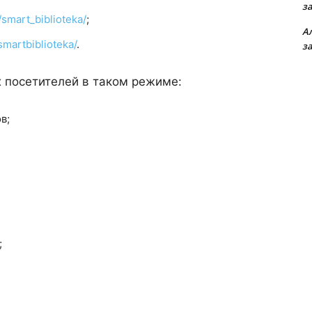
з
smart_biblioteka/
;
А
martbiblioteka/
.
з
 посетителей в таком режиме:
в;
;