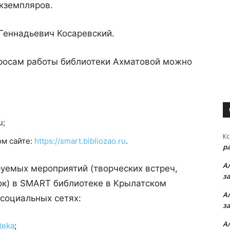
кземпляров.
Геннадьевич Косаревский.
просам работы библиотеки Ахматовой можно
u;
Кс
ом сайте:
https://smart.bibliozao.ru
.
р
А
уемых мероприятий (творческих встреч,
з
ок) в SMART библиотеке в Крылатском
А
 социальных сетях:
з
А
teka
;