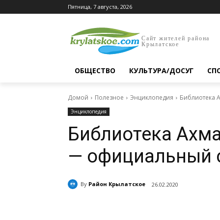
Пятница, 7 августа, 2026
Сайт жителей района
Крылатское
ОБЩЕСТВО
КУЛЬТУРА/ДОСУГ
СП
Домой
Полезное
Энциклопедия
Библиотека А
Энциклопедия
Библиотека Ахм
— официальный с
By
Район Крылатское
26.02.2020
Поделиться