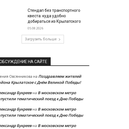
Стендап без транспортного
квеста: куда удобно
добираться из Крылатского
05.08.2026
Загрузить больше
ОБСУЖДЕНИЕ НА САЙТЕ
Поздравляем жителей
ения Овсянникова
на
айона Крылатское с Днём Великой Победы!
лександр Букреев
В московском метро
на
апустили тематический поезд к Дню Победы
лександр Букреев
В московском метро
на
апустили тематический поезд к Дню Победы
лександр Букреев
В московском метро
на