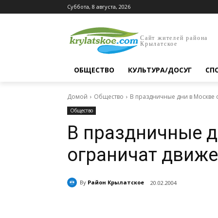
Суббота, 8 августа, 2026
Сайт жителей района
Крылатское
ОБЩЕСТВО
КУЛЬТУРА/ДОСУГ
СП
Домой
Общество
В праздничные дни в Москве 
Общество
В праздничные д
ограничат движе
By
Район Крылатское
20.02.2004
Поделиться