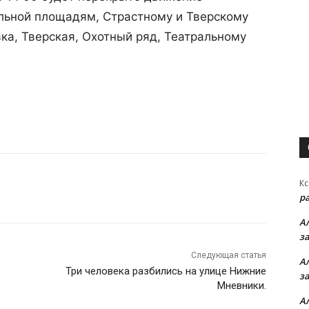
альной площадям, Страстному и Тверскому
ка, Тверская, Охотный ряд, Театральному
Кс
р
А
з
Следующая статья
А
Три человека разбились на улице Нижние
з
Мневники.
А