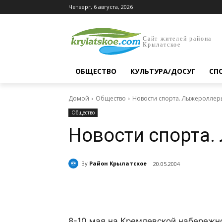
Четверг, 6 августа, 2026
Сайт жителей района
Крылатское
ОБЩЕСТВО
КУЛЬТУРА/ДОСУГ
СП
Домой
Общество
Новости спорта. Лыжероллер
Общество
Новости спорта.
By
Район Крылатское
20.05.2004
Поделиться
8-10 мая на Кремлевской набережно