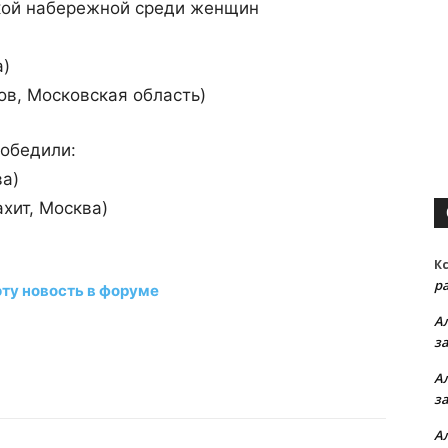
ской набережной среди женщин
а)
в, Московская область)
победили:
ва)
хит, Москва)
К
р
эту новость в форуме
А
з
А
з
А