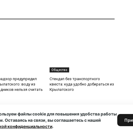
Общество
надзор предупредил
Стендап без транспортного
ылатского: воду из
квеста: куда удобно добираться из
дников нельзя считать
Крылатского
ользуем файлы cookie для повышения удобства работы
м. Оставаясь на связи, вы соглашаетесь с нашей
При
кой конфиденциальности
.