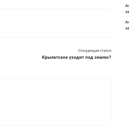
А
з
А
з
Следующая статья
Крылатское уходит под землю?