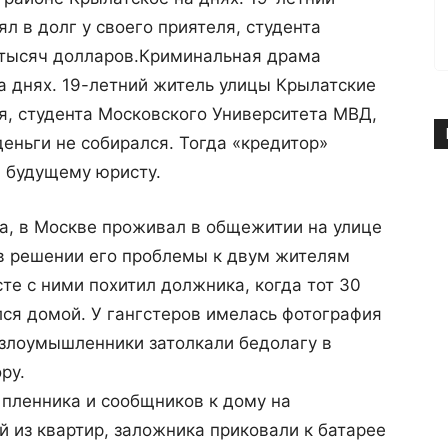
л в долг у своего приятеля, студента
тысяч долларов.
Криминальная драма
а днях. 19-летний житель улицы Крылатские
ля, студента Московского Университета МВД,
еньги не собирался. Тогда «кредитор»
, будущему юристу.
а, в Москве проживал в общежитии на улице
 в решении его проблемы к двум жителям
есте с ними похитил должника, когда тот 30
ся домой. У гангстеров имелась фотография
 злоумышленники затолкали бедолагу в
ру.
 пленника и сообщников к дому на
й из квартир, заложника приковали к батарее