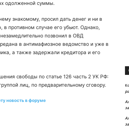
ках одолженной суммы.
ему знакомому, просил дать денег и ни в
, в противном случае его убьют. Однако,
незамедлительно позвонил в ОВД
редана в антимафиозное ведомство и уже в
ника, а также задержали кредитора и его
ишения свободы по статье 126 часть 2 УК РФ:
руппой лиц, по предварительному сговору.
К
р
эту новость в форуме
А
з
А
з