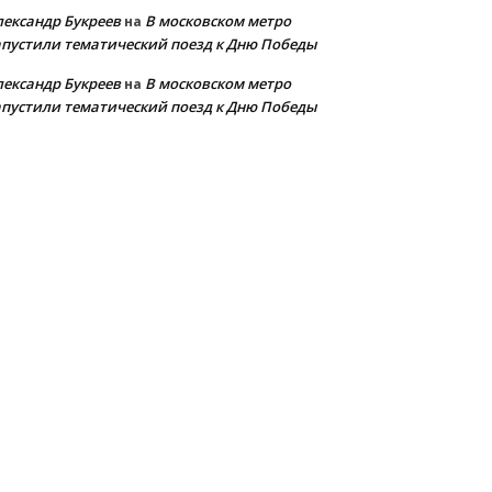
лександр Букреев
В московском метро
на
апустили тематический поезд к Дню Победы
лександр Букреев
В московском метро
на
апустили тематический поезд к Дню Победы