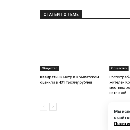
СТАТЬИ ПО ТЕМЕ
Общество
Общество
Квадратный метр в Крылатском
Роспотреб
оценили в 431 тысячу рублей
жителей Кр
местных ро
питьевой
Мы исп
с сайто
Полити