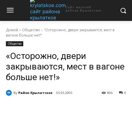
Сайт жителей
района Крылатское
Домой
Общество
"Осторожно, двери закрываются, мест в
вагоне больше нет!"
Общество
«Осторожно, двери
закрываются, мест в вагоне
больше нет!»
By
Район Крылатское
05.05.2005
806
0